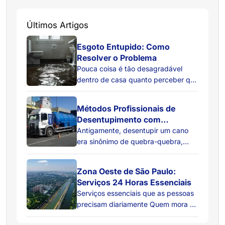
Últimos Artigos
Esgoto Entupido: Como
Resolver o Problema
Pouca coisa é tão desagradável
dentro de casa quanto perceber que
a água do ralo não está descendo
como deveria. Primeiro, ela começa
Métodos Profissionais de
a escoar devagar. Depois, surgem
Desentupimento com
bolhas estranhas no ralo. Em
Hidrojateamento
Antigamente, desentupir um cano
seguida, um cheiro ruim aparece do
era sinônimo de quebra-quebra,
nada. E quando você menos espera,
sujeira e custos extras com reforma.
acontece o pior: o esgoto começa a
Hoje, a desobstrução moderna foca
voltar pelo ralo. […]
Zona Oeste de São Paulo:
na tecnologia não invasiva:
Serviços 24 Horas Essenciais
resolvemos o problema
Serviços essenciais que as pessoas
internamente, preservando seus
precisam diariamente Quem mora ou
pisos, paredes e a estrutura do
trabalha na Zona Oeste de São
imóvel. Conheça as duas tecnologias