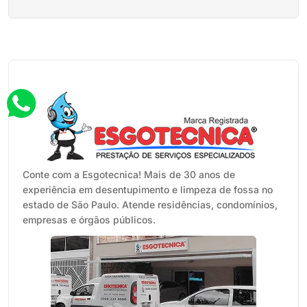
Paulo sabe como a região é
que são referência em eficiência e
dinâmica. Bairros como Pinheiros,
segurança: Hidrojateamento: A
Lapa, Butantã, Perdizes, Pompeia e
Força da Água a Seu Favor […]
Alto de Pinheiros misturam tradição,
comércio forte e muita circulação de
pessoas todos os dias. Com tanta
gente vivendo, estudando e
trabalhando por aqui, […]
Conte com a Esgotecnica! Mais de 30 anos de
experiência em desentupimento e limpeza de fossa no
estado de São Paulo. Atende residências, condomínios,
empresas e órgãos públicos.