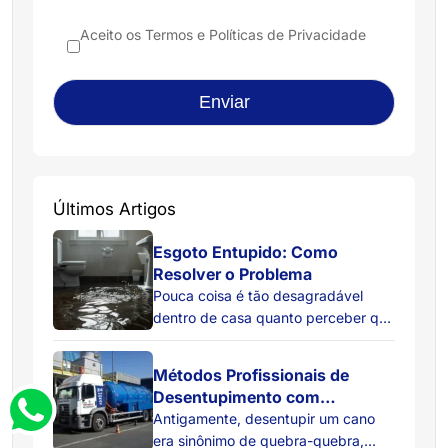
Aceito os
Termos e Políticas de Privacidade
Últimos Artigos
Esgoto Entupido: Como
Resolver o Problema
Pouca coisa é tão desagradável
dentro de casa quanto perceber que
a água do ralo não está descendo
como deveria. Primeiro, ela começa
Métodos Profissionais de
a escoar devagar. Depois, surgem
Desentupimento com
bolhas estranhas no ralo. Em
Hidrojateamento
Antigamente, desentupir um cano
seguida, um cheiro ruim aparece do
era sinônimo de quebra-quebra,