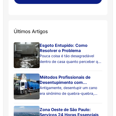
Últimos Artigos
Esgoto Entupido: Como
Resolver o Problema
Pouca coisa é tão desagradável
dentro de casa quanto perceber que
a água do ralo não está descendo
como deveria. Primeiro, ela começa
Métodos Profissionais de
a escoar devagar. Depois, surgem
Desentupimento com
bolhas estranhas no ralo. Em
Hidrojateamento
Antigamente, desentupir um cano
seguida, um cheiro ruim aparece do
era sinônimo de quebra-quebra,
nada. E quando você menos espera,
sujeira e custos extras com reforma.
acontece o pior: o esgoto começa a
Hoje, a desobstrução moderna foca
voltar pelo ralo. […]
Zona Oeste de São Paulo:
na tecnologia não invasiva:
Serviços 24 Horas Essenciais