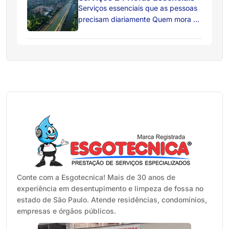
resolvemos o problema
Serviços essenciais que as pessoas
internamente, preservando seus
precisam diariamente Quem mora ou
pisos, paredes e a estrutura do
trabalha na Zona Oeste de São
imóvel. Conheça as duas tecnologias
Paulo sabe como a região é
que são referência em eficiência e
dinâmica. Bairros como Pinheiros,
segurança: Hidrojateamento: A
Lapa, Butantã, Perdizes, Pompeia e
Força da Água a Seu Favor […]
Alto de Pinheiros misturam tradição,
comércio forte e muita circulação de
pessoas todos os dias. Com tanta
gente vivendo, estudando e
trabalhando por aqui, […]
Conte com a Esgotecnica! Mais de 30 anos de
experiência em desentupimento e limpeza de fossa no
estado de São Paulo. Atende residências, condomínios,
empresas e órgãos públicos.