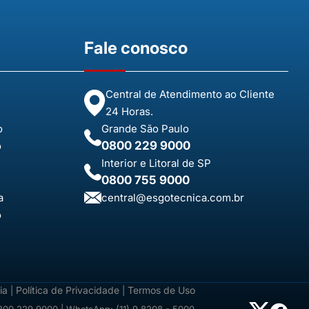
Fale conosco
Central de Atendimento ao Cliente
24 Horas.
o
Grande São Paulo
0800 229 9000
o
Interior e Litoral de SP
0800 755 9000
a
central@esgotecnica.com.br
o
ia
Política de Privacidade
Termos de Uso
|
|