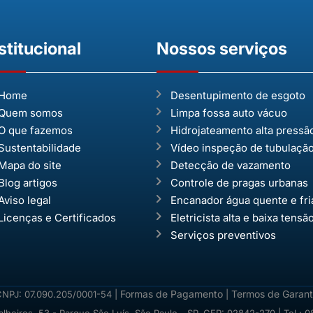
stitucional
Nossos serviços
Home
Desentupimento de esgoto
Quem somos
Limpa fossa auto vácuo
O que fazemos
Hidrojateamento alta pressã
Sustentabilidade
Vídeo inspeção de tubulaçã
Mapa do site
Detecção de vazamento
Blog artigos
Controle de pragas urbanas
Aviso legal
Encanador água quente e fri
Licenças e Certificados
Eletricista alta e baixa tensã
Serviços preventivos
Formas de Pagamento
Termos de Garant
 CNPJ: 07.090.205/0001-54 |
|