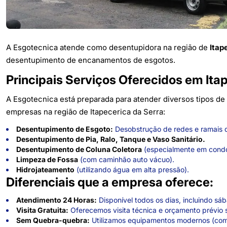
A Esgotecnica atende como desentupidora na região de
Itap
desentupimento de encanamentos de esgotos.
Principais Serviços Oferecidos em Itap
A Esgotecnica está preparada para atender diversos tipos d
empresas na região de Itapecerica da Serra:
Desentupimento de Esgoto:
Desobstrução de redes e ramais d
Desentupimento de Pia, Ralo, Tanque e Vaso Sanitário.
Desentupimento de Coluna Coletora
(especialmente em condo
Limpeza de Fossa
(com caminhão auto vácuo).
Hidrojateamento
(utilizando água em alta pressão).
Diferenciais que a empresa oferece:
Atendimento 24 Horas:
Disponível todos os dias, incluindo sá
Visita Gratuita:
Oferecemos visita técnica e orçamento prévio
Sem Quebra-quebra:
Utilizamos equipamentos modernos (como