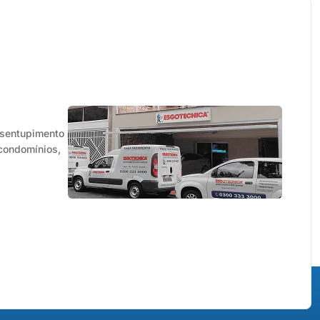
pessoas todos os dias. Com tanta
gente vivendo, estudando e
trabalhando por aqui, […]
esentupimento
 condomínios,