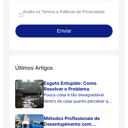
Aceito os
Termos e Políticas de Privacidade
Últimos Artigos
Esgoto Entupido: Como
Resolver o Problema
Pouca coisa é tão desagradável
dentro de casa quanto perceber que
a água do ralo não está descendo
como deveria. Primeiro, ela começa
Métodos Profissionais de
a escoar devagar. Depois, surgem
Desentupimento com
bolhas estranhas no ralo. Em